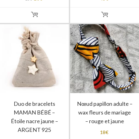
prix
prix
initial
actuel
était :
est :
25€.
20€.
Duo de bracelets
Nœud papillon adulte –
MAMAN BÉBÉ –
wax fleurs de mariage
Étoile nacre jaune –
– rouge et jaune
ARGENT 925
18
€