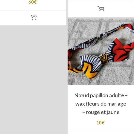
60
€
Nœud papillon adulte –
wax fleurs de mariage
– rouge et jaune
18
€