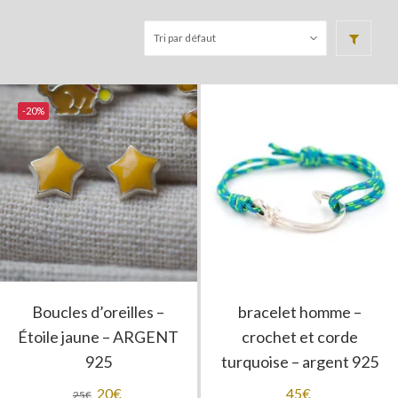
-20%
Boucles d’oreilles –
bracelet homme –
Étoile jaune – ARGENT
crochet et corde
925
turquoise – argent 925
Le
20
€
Le
45
€
25
€