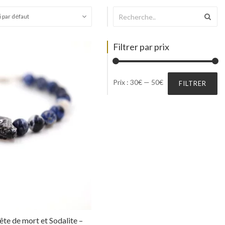
Filtrer par prix
Prix
Prix
Prix :
30€
—
50€
FILTRER
min
max
te de mort et Sodalite –