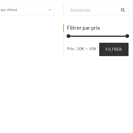
Filtrer par prix
Prix
Prix
Prix :
30€
—
40€
FILTRER
min
max