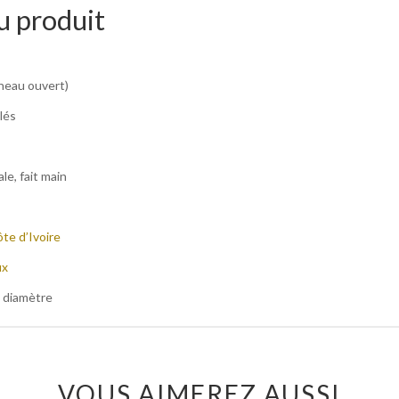
u produit
nneau ouvert)
lés
ale, fait main
te d’Ivoire
ux
e diamètre
VOUS AIMEREZ AUSSI