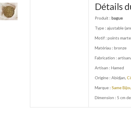
Détails d
Produit :
bague
Type : ajustable (a
Motif : points marte
Matériau : bronze
Fabrication : artisan
Artisan : Hamed
Origine : Abidjan,
Cô
Marque :
Same Bijo
Dimension : 5 cm d