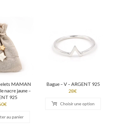
acelets MAMAN
Bague – V – ARGENT 925
e nacre jaune –
28
€
ENT 925
60
€
Choisir une option
ter au panier