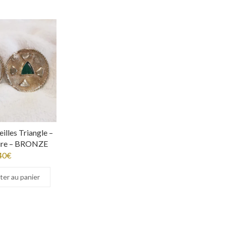
eilles Triangle –
oire – BRONZE
40
€
ter au panier