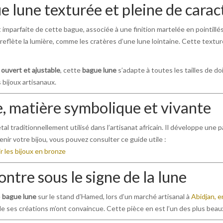
 lune texturée et pleine de carac
 imparfaite de cette bague, associée à une finition martelée en pointill
 reflète la lumière, comme les cratères d’une lune lointaine. Cette texture
ouvert et ajustable
, cette
bague lune
s’adapte à toutes les tailles de do
 bijoux artisanaux.
, matière symbolique et vivante
al traditionnellement utilisé dans l’artisanat africain. Il développe une 
nir votre bijou, vous pouvez consulter ce guide utile :
 les bijoux en bronze
ntre sous le signe de la lune
e
bague lune
sur le stand d’Hamed, lors d’un marché artisanal à
Abidjan, e
de ses créations m’ont convaincue. Cette pièce en est l’un des plus bea