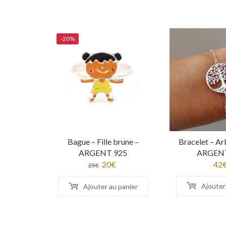
-20%
Bague – Fille brune –
Bracelet – Ar
ARGENT 925
ARGENT
Le
20
€
Le
42
25
€
prix
prix
Ajouter
Ajouter au panier
initial
actuel
était :
est :
25€.
20€.