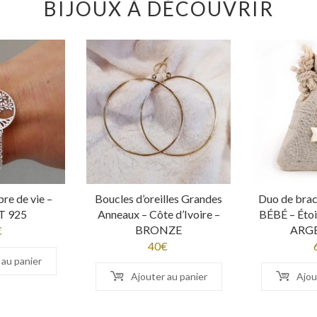
BIJOUX À DÉCOUVRIR
bre de vie –
Boucles d’oreilles Grandes
Duo de br
 925
Anneaux – Côte d’Ivoire –
BÉBÉ – Étoil
BRONZE
ARG
€
40
€
 au panier
Ajouter au panier
Ajou