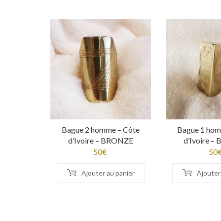
Bague 2 homme – Côte
Bague 1 hom
d’Ivoire – BRONZE
d’Ivoire 
50
€
50
Ajouter au panier
Ajouter