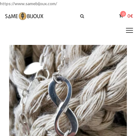
https://www.samebijoux.com/
0
0
€