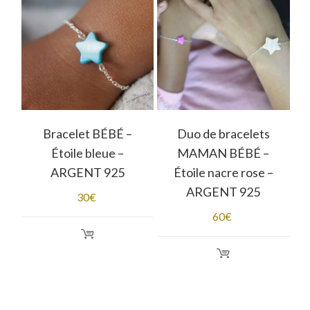
Bracelet BÉBÉ –
Duo de bracelets
Étoile bleue –
MAMAN BÉBÉ –
t
ARGENT 925
Étoile nacre rose –
ARGENT 925
30
€
60
€