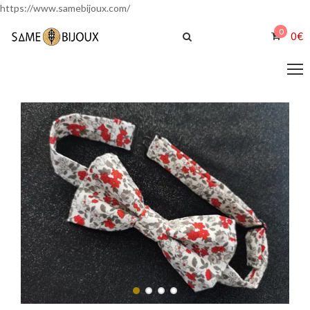
https://www.samebijoux.com/
0
0
€