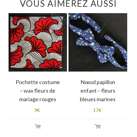
VOUS AIMEREZ AUSSI
Pochette costume
Nœud papillon
s
– wax fleurs de
enfant – fleurs
e
mariage rouges
bleues marines
9
€
17
€