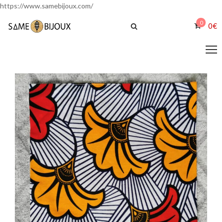
https://www.samebijoux.com/
0
0
€