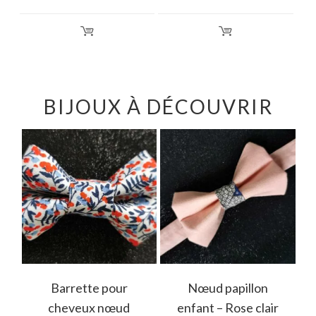
BIJOUX À DÉCOUVRIR
e
Barrette pour
Nœud papillon
cheveux nœud
enfant – Rose clair