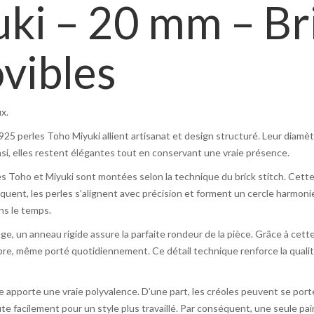
ki – 20 mm – Bri
vibles
x.
925 perles Toho Miyuki allient artisanat et design structuré. Leur diamè
nsi, elles restent élégantes tout en conservant une vraie présence.
es Toho et Miyuki sont montées selon la technique du brick stitch. Cett
uent, les perles s’alignent avec précision et forment un cercle harmonieu
ns le temps.
age, un anneau rigide assure la parfaite rondeur de la pièce. Grâce à cette 
bre, même porté quotidiennement. Ce détail technique renforce la quali
 apporte une vraie polyvalence. D’une part, les créoles peuvent se porte
ute facilement pour un style plus travaillé. Par conséquent, une seule pa