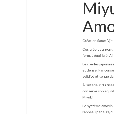
Miyu
Amo
Création Same Bijou
Ces créoles argent 
format équilibré. Ai
Les perles japonais
et dense. Par conséq
solidité et tenue da
À l’intérieur du tiss
conserve son équili
Miyuki.
Le système amovible
l’anneau perlé s’ajo