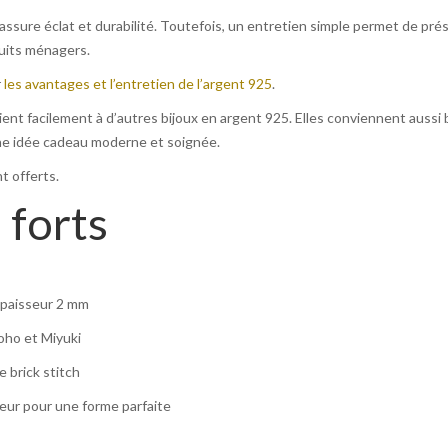
assure éclat et durabilité. Toutefois, un entretien simple permet de préser
uits ménagers.
r
les avantages et l’entretien de l’argent 925
.
ent facilement à d’autres bijoux en argent 925. Elles conviennent aussi b
ne idée cadeau moderne et soignée.
t offerts.
 forts
paisseur 2 mm
oho et Miyuki
 brick stitch
ieur pour une forme parfaite