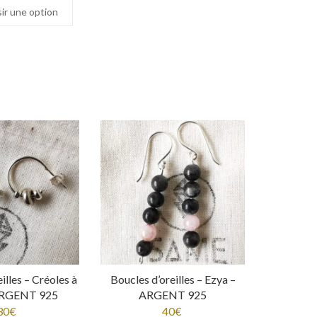
ir une option
illes – Créoles à
Boucles d’oreilles – Ezya –
ARGENT 925
ARGENT 925
30
€
40
€