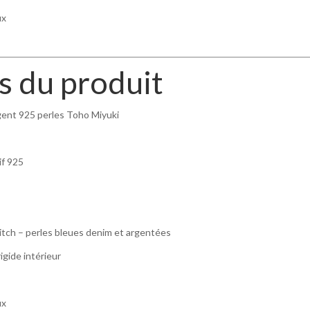
ux
s du produit
rgent 925 perles Toho Miyuki
if 925
titch – perles bleues denim et argentées
igide intérieur
ux