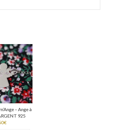
m’Ange – Ange à
 ARGENT 925
50
€