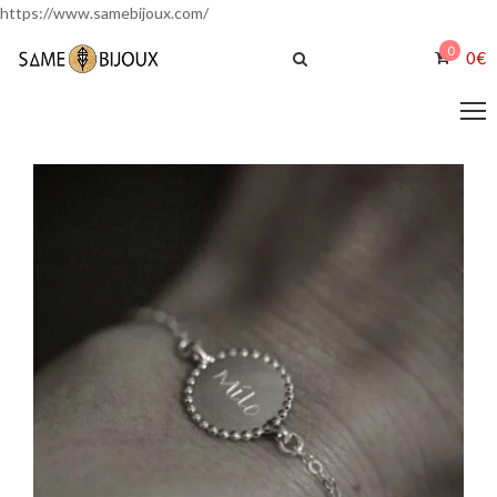
https://www.samebijoux.com/
0
0
€