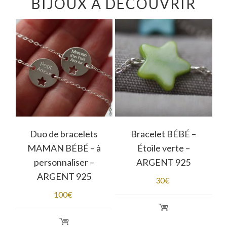
BIJOUX À DÉCOUVRIR
–
Duo de bracelets
Bracelet BÉBÉ –
MAMAN BÉBÉ – à
Étoile verte –
personnaliser –
ARGENT 925
ARGENT 925
30
€
100
€