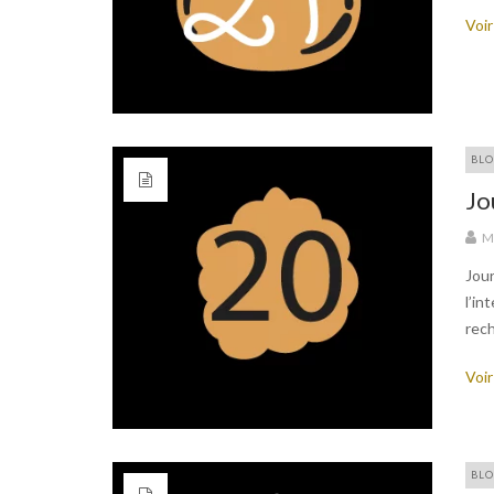
Voir
BLO
Jo
M
Jour
l’in
rech
Voir
BLO