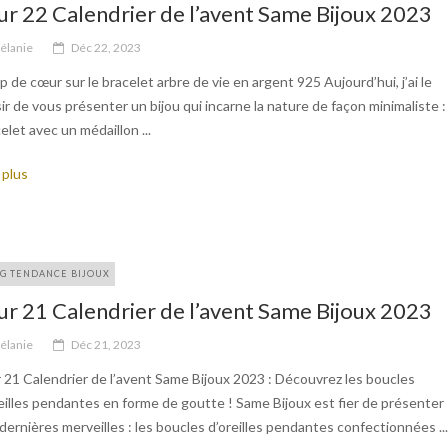
ur 22 Calendrier de l’avent Same Bijoux 2023
élanie
Déc 22, 2023
 de cœur sur le bracelet arbre de vie en argent 925 Aujourd’hui, j’ai le
sir de vous présenter un bijou qui incarne la nature de façon minimaliste :
elet avec un médaillon ...
 plus
G TENDANCE BIJOUX
ur 21 Calendrier de l’avent Same Bijoux 2023
élanie
Déc 21, 2023
 21 Calendrier de l’avent Same Bijoux 2023 : Découvrez les boucles
eilles pendantes en forme de goutte ! Same Bijoux est fier de présenter
dernières merveilles : les boucles d’oreilles pendantes confectionnées ...