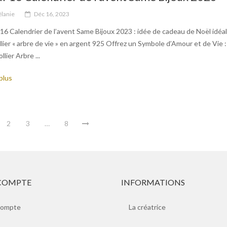
lanie
Déc 16, 2023
 16 Calendrier de l’avent Same Bijoux 2023 : idée de cadeau de Noël idéal
ollier « arbre de vie » en argent 925 Offrez un Symbole d’Amour et de Vie :
llier Arbre ...
plus
2
3
…
8
COMPTE
INFORMATIONS
compte
La créatrice