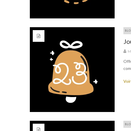
BLO
Jo
M
Offr
com
Voir
BLO