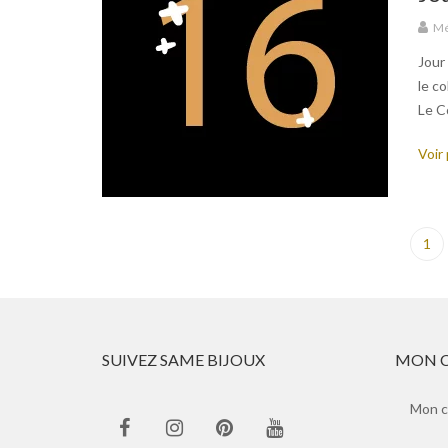
Mé
Jour
le c
Le Co
Voir 
1
SUIVEZ SAME BIJOUX
MON 
Mon 