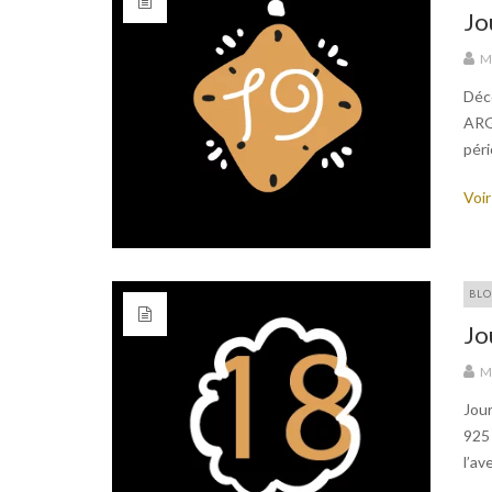
Jo
M
Déco
ARG
péri
Voir
BLO
Jo
M
Jour
925 
l’av