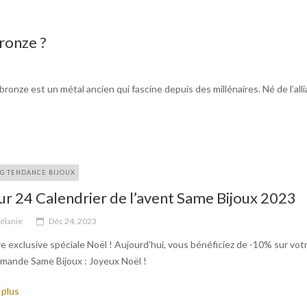
ronze ?
ronze est un métal ancien qui fascine depuis des millénaires. Né de l’all
G TENDANCE BIJOUX
ur 24 Calendrier de l’avent Same Bijoux 2023
élanie
Déc 24, 2023
e exclusive spéciale Noël ! Aujourd’hui, vous bénéficiez de -10% sur vot
mande Same Bijoux : Joyeux Noël !
 plus