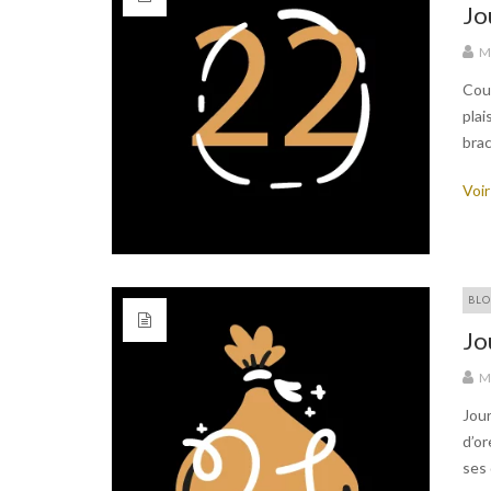
Jo
M
Coup
plai
brac
Voir
BLO
Jo
M
Jour
d’or
ses 