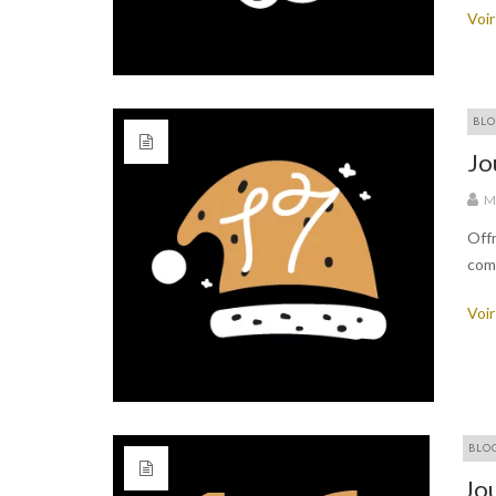
Voir
BLO
Jo
M
Offr
com
Voir
BLO
Jou