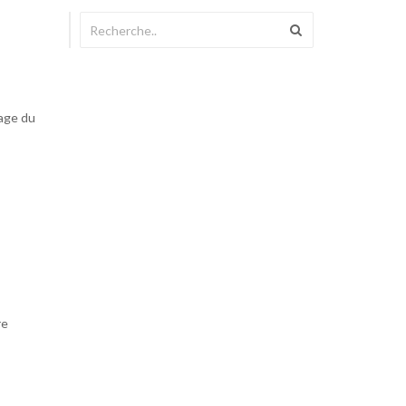
iage du
re