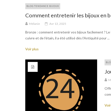
BLOG TENDANCE BIJOUX
Comment entretenir les bijoux en b
Mélanie
Avr 13, 2025
Bronze : comment entretenir vos bijoux facilement ? Le b
cuivre et de l’étain, il a été utilisé dès l’Antiquité pour ...
Voir plus
BLO
Jo
M
Offr
com
Voir