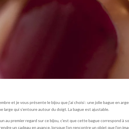
re et je vous présente le bijou que j’ai choisi : une jolie bague en arge
me large qui s’entoure autour du doigt. La bague est ajustable.
un au premier regard sur ce bijou, c’est que cette bague correspond à son
rendre un cadeau en avance, lorsque l’on rencontre un objet que l’on ima