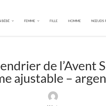
 BÉBÉ
FEMME
FILLE
HOMME
NŒUDS P
endrier de l’Avent S
e ajustable – arge