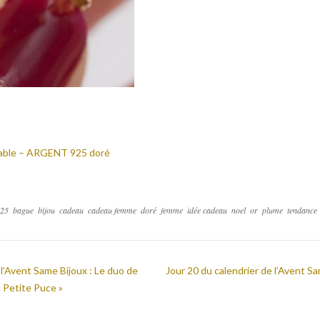
table – ARGENT 925 doré
925
bague
bijou
cadeau
cadeau femme
doré
femme
idée cadeau
noel
or
plume
tendance
 l’Avent Same Bijoux : Le duo de
Jour 20 du calendrier de l’Avent Sa
 Petite Puce »