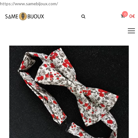
https://www.samebijoux.com/
0
0
€