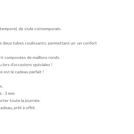
ntemporel, de style contemporain.
:
 de deux tubes coulissants, permettant un un confort
ont composées de maillons ronds.
 lors d’occasions spéciales !
 est le cadeau parfait !
m.
s : 3 mm
orter toute la journée.
deau, prêt à offrir.