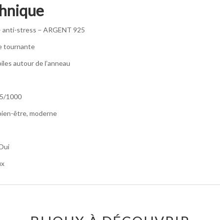
chnique
– anti-stress – ARGENT 925
e tournante
biles autour de l’anneau
25/1000
 bien-être, moderne
Oui
ux