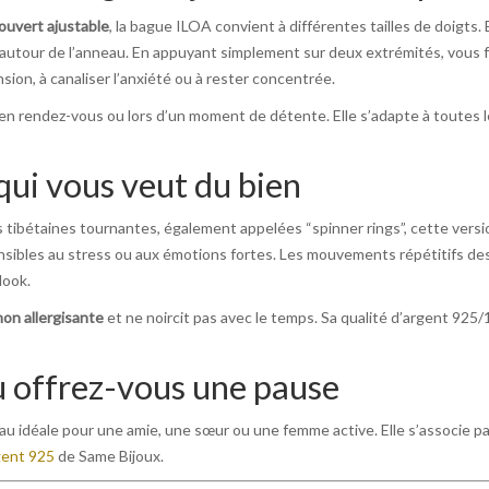
ouvert ajustable
, la bague ILOA convient à différentes tailles de doigts.
autour de l’anneau. En appuyant simplement sur deux extrémités, vous fa
nsion, à canaliser l’anxiété ou à rester concentrée.
, en rendez-vous ou lors d’un moment de détente. Elle s’adapte à toutes 
qui vous veut du bien
 tibétaines tournantes, également appelées “spinner rings”, cette versi
sibles au stress ou aux émotions fortes. Les mouvements répétitifs des 
look.
non allergisante
et ne noircit pas avec le temps. Sa qualité d’argent 925/
u offrez-vous une pause
au idéale pour une amie, une sœur ou une femme active. Elle s’associe pa
gent 925
de Same Bijoux.