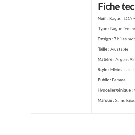
Fiche te
Nom
: Bague ILOA 
Type
: Bague femm
Design
: 7 billes mo
Taille
: Ajustable
Matière
: Argent 9
Style
: Minimaliste,
Public
: Femme
Hypoallergénique
: 
Marque
: Same Bijo