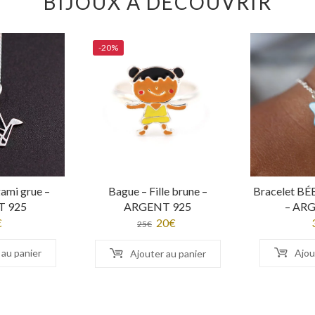
BIJOUX À DÉCOUVRIR
-20%
gami grue –
Bague – Fille brune –
Bracelet BÉB
 925
ARGENT 925
– AR
€
Le
20
€
Le
25
€
prix
prix
 au panier
Ajou
Ajouter au panier
initial
actuel
était :
est :
25€.
20€.