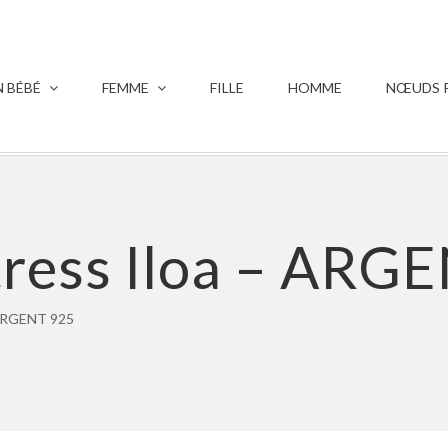
 BÉBÉ
FEMME
FILLE
HOMME
NŒUDS P
tress Iloa – ARG
 ARGENT 925