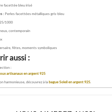
re facettée bleu irisé
es
: Perles facettées métalliques gris-bleu
925/1000
ineux, contemporain
ux
ersaire, fêtes, moments symboliques
ir aussi :
ection :
joux artisanaux en argent 925
on harmonieuse, découvrez à la
bague Soleil en argent 925
.