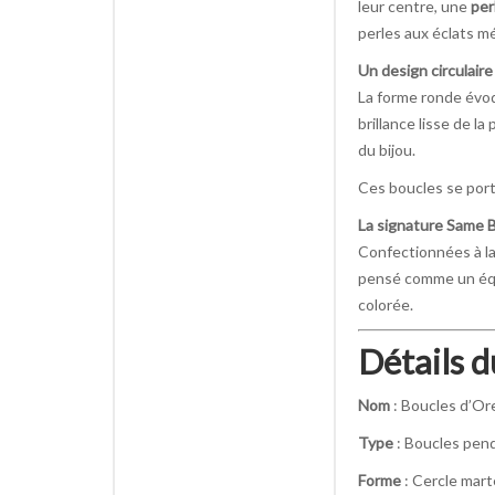
leur centre, une
per
perles aux éclats mé
Un design circulaire
La forme ronde évoqu
brillance lisse de l
du bijou.
Ces boucles se port
La signature Same Bi
Confectionnées à l
pensé comme un équi
colorée.
Détails d
Nom
: Boucles d’Ore
Type
: Boucles pen
Forme
: Cercle mar