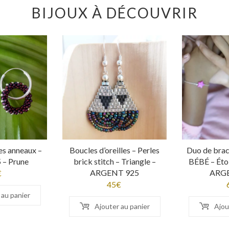
BIJOUX À DÉCOUVRIR
es anneaux –
Boucles d’oreilles – Perles
Duo de br
 – Prune
brick stitch – Triangle –
BÉBÉ – Étoi
ARGENT 925
ARG
€
45
€
 au panier
Ajouter au panier
Ajou