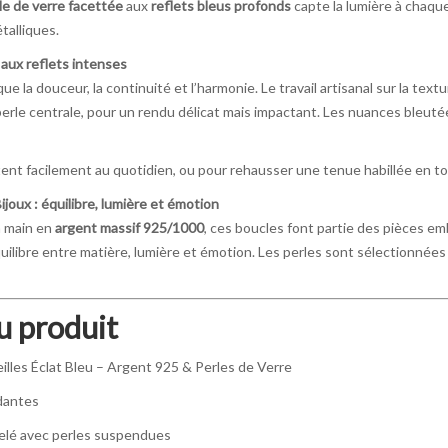
le de verre facettée
aux
reflets bleus profonds
capte la lumière à chaq
talliques.
 aux reflets intenses
e la douceur, la continuité et l’harmonie. Le travail artisanal sur la tex
a perle centrale, pour un rendu délicat mais impactant. Les nuances bleut
ent facilement au quotidien, ou pour rehausser une tenue habillée en to
joux : équilibre, lumière et émotion
a main en
argent massif 925/1000
, ces boucles font partie des pièces 
libre entre matière, lumière et émotion. Les perles sont sélectionnées po
u produit
illes Éclat Bleu – Argent 925 & Perles de Verre
dantes
telé avec perles suspendues