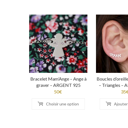
Bracelet Mam’Ange – Ange à
Boucles d’oreil
graver – ARGENT 925
– Triangles –
50
€
35
Choisir une option
Ajouter