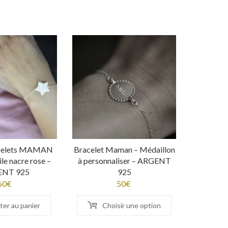
acelets MAMAN
Bracelet Maman – Médaillon
le nacre rose –
à personnaliser – ARGENT
ENT 925
925
60
€
50
€
ter au panier
Choisir une option