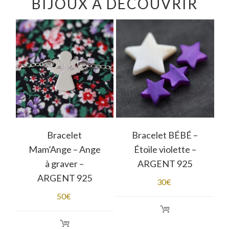
BIJOUX À DÉCOUVRIR
–
Bracelet
Bracelet BÉBÉ –
Mam’Ange – Ange
Étoile violette –
à graver –
ARGENT 925
ARGENT 925
30
€
50
€