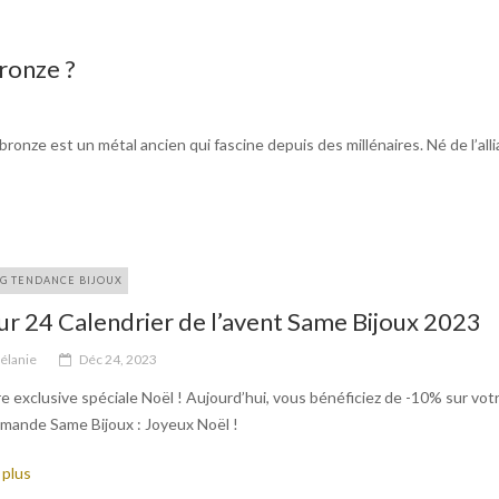
ronze ?
ronze est un métal ancien qui fascine depuis des millénaires. Né de l’all
G TENDANCE BIJOUX
ur 24 Calendrier de l’avent Same Bijoux 2023
élanie
Déc 24, 2023
e exclusive spéciale Noël ! Aujourd’hui, vous bénéficiez de -10% sur vot
mande Same Bijoux : Joyeux Noël !
 plus