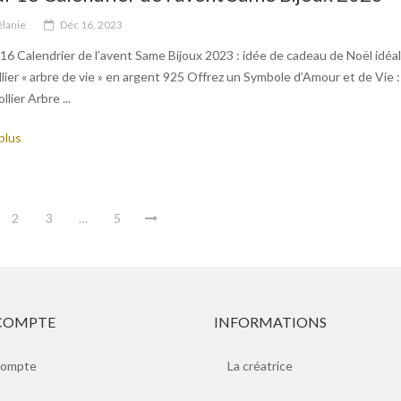
lanie
Déc 16, 2023
 16 Calendrier de l’avent Same Bijoux 2023 : idée de cadeau de Noël idéal
ollier « arbre de vie » en argent 925 Offrez un Symbole d’Amour et de Vie :
llier Arbre ...
plus
2
3
…
5
COMPTE
INFORMATIONS
compte
La créatrice