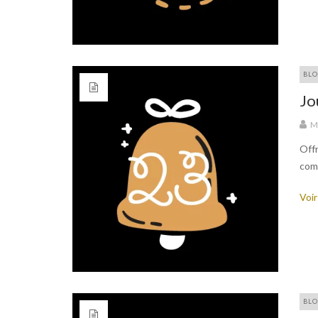
BLO
Jo
M
Offr
com
Voir
BLO