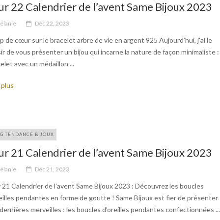
ur 22 Calendrier de l’avent Same Bijoux 2023
élanie
Déc 22, 2023
 de cœur sur le bracelet arbre de vie en argent 925 Aujourd’hui, j’ai le
sir de vous présenter un bijou qui incarne la nature de façon minimaliste :
elet avec un médaillon ...
 plus
G TENDANCE BIJOUX
ur 21 Calendrier de l’avent Same Bijoux 2023
élanie
Déc 21, 2023
 21 Calendrier de l’avent Same Bijoux 2023 : Découvrez les boucles
eilles pendantes en forme de goutte ! Same Bijoux est fier de présenter
dernières merveilles : les boucles d’oreilles pendantes confectionnées ...