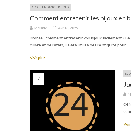
BLOG TENDANCE BIJOUX
Comment entretenir les bijoux en b
Mélanie
Avr 13, 2025
Bronze : comment entretenir vos bijoux facilement ? Le b
cuivre et de l’étain, il a été utilisé dès l’Antiquité pour ...
Voir plus
BLO
Jo
M
Offr
com
Voir