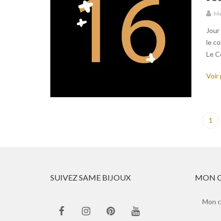
Mé
Jour
le c
Le Co
Voir 
1
SUIVEZ SAME BIJOUX
MON 
Mon 