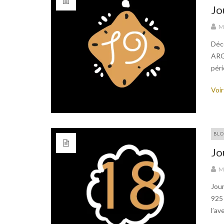
Jo
M
Déco
ARG
péri
Voir
BLO
Jo
M
Jour
925 
l’av