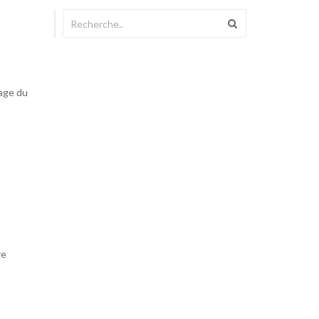
iage du
re