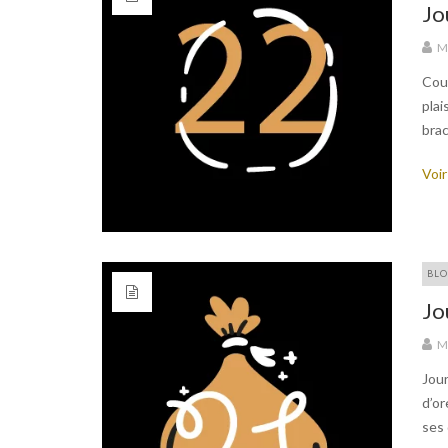
Jo
M
Coup
plai
brac
Voir
BLO
Jo
M
Jour
d’or
ses 