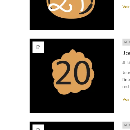
Voir
BLO
Jo
M
Jour
l’in
rech
Voir
BLO