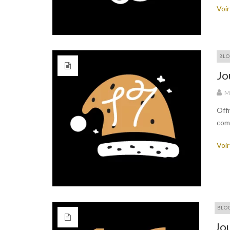
Voir
BLO
Jo
M
Offr
com
Voir
BLO
Jou