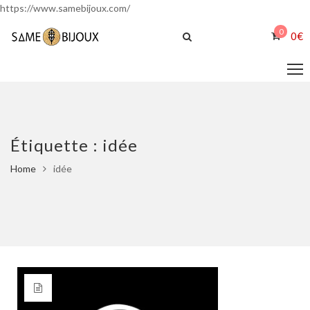
https://www.samebijoux.com/
0
0
€
Étiquette :
idée
Home
idée