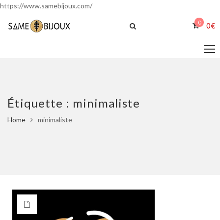
https://www.samebijoux.com/
0
0
€
Étiquette :
minimaliste
Home
minimaliste