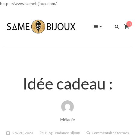
https://www.samebijoux.com/
0
Idée cadeau :
Mélanie
sur
Nov 20, 2023
Blog Tendance Bijoux
Commentaires fermés