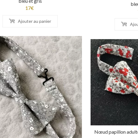
bleu et gris
ble
17
€
Ajouter au panier
Ajou
Nœud papillon adulte