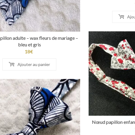
Ajou
llon adulte – wax fleurs de mariage –
bleu et gris
18
€
Ajouter au panier
Nœud papillon enfant