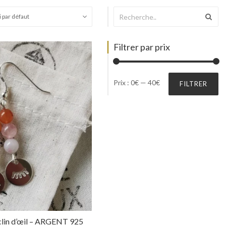
Filtrer par prix
Prix
Prix
Prix :
0€
—
40€
FILTRER
min
max
– clin d’œil – ARGENT 925