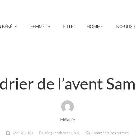
 BÉBÉ
FEMME
FILLE
HOMME
NŒUDS P
drier de l’avent Sa
Mélanie
sur
Déc 10, 2023
Blog Tendance Bijoux
Commentaires fermés