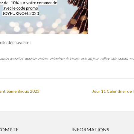
elle découverte !
oucles d'oreilles
bracelet
cadeau
calendrier de l'avent
case du jour
collier
idée cadeau
no
vent Same Bijoux 2023
Jour 11 Calendrier de 
COMPTE
INFORMATIONS