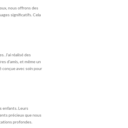
joux, nous offrons des
ges significatifs. Cela
s. J’ai réalisé des
ires d’amis, et même un
té conçue avec soin pour
s enfants. Leurs
ments précieux que nous
ications profondes.