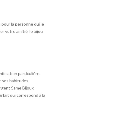
u pour la personne qui le
 votre amitié, le bijou
ification particulière.
t ses habitudes
 argent Same Bijoux
arfait qui correspond à la