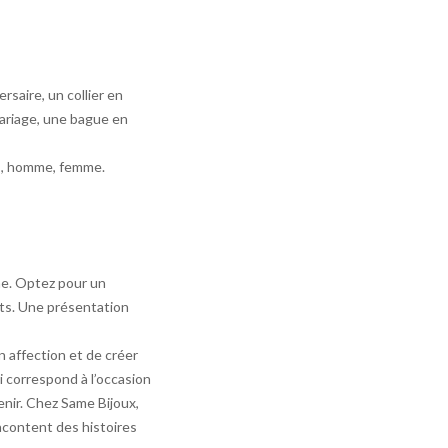
rsaire, un collier en
ariage, une bague en
s
, homme, femme.
me. Optez pour un
ts. Une présentation
n affection et de créer
i correspond à l’occasion
enir. Chez Same Bijoux,
acontent des histoires