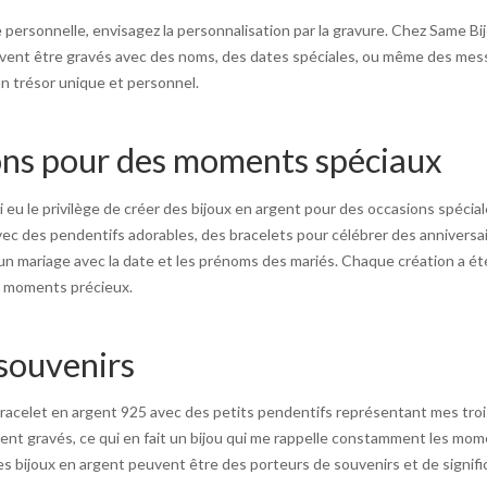
personnelle, envisagez la personnalisation par la gravure. Chez Same Bi
uvent être gravés avec des noms, des dates spéciales, ou même des messa
un trésor unique et personnel.
ons pour des moments spéciaux
ai eu le privilège de créer des bijoux en argent pour des occasions spéciale
ec des pendentifs adorables, des bracelets pour célébrer des anniversa
 un mariage avec la date et les prénoms des mariés. Chaque création a é
s moments précieux.
 souvenirs
racelet en argent 925 avec des petits pendentifs représentant mes troi
nt gravés, ce qui en fait un bijou qui me rappelle constamment les mo
es bijoux en argent peuvent être des porteurs de souvenirs et de signif