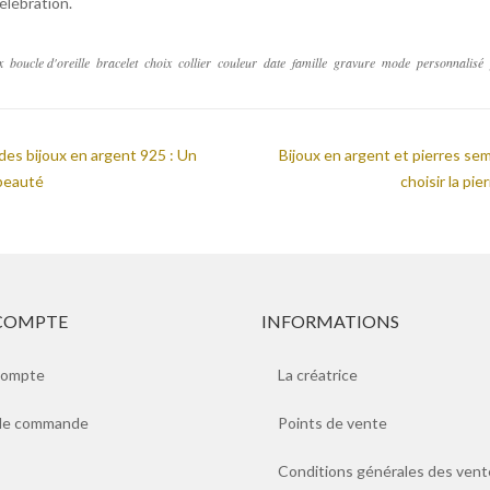
élébration.
x
boucle d'oreille
bracelet
choix
collier
couleur
date
famille
gravure
mode
personnalisé
des bijoux en argent 925 : Un
Bijoux en argent et pierres s
 beauté
choisir la pi
COMPTE
INFORMATIONS
compte
La créatrice
 de commande
Points de vente
Conditions générales des vent