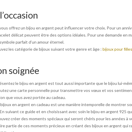
 l’occasion
vous offrez un bijou en argent peut influencer votre choix. Pour un annive
acelet délicat peuvent être des options idéales. Pour une demande en m
symbole parfait d’un amour éternel.
vez les catégorie de bijoux suivant votre genre et âge :
bijoux pour fille
on soignée
ésentez le bijou en argent est tout aussi importante que le bijou lui-mê
outez une carte personnelle pour transmettre vos vœux et vos sentimen
ion que vous avez portée au cadeau.
s bijoux en argent en cadeau est une manière intemporelle de montrer so
En suivant ce guide et en choisissant avec soin le bijou en argent 925 qu
pouvez créer des moments spéciaux qui seront chéris pour les années à v
ire partie de ces moments précieux en créant des bijoux en argent qui r