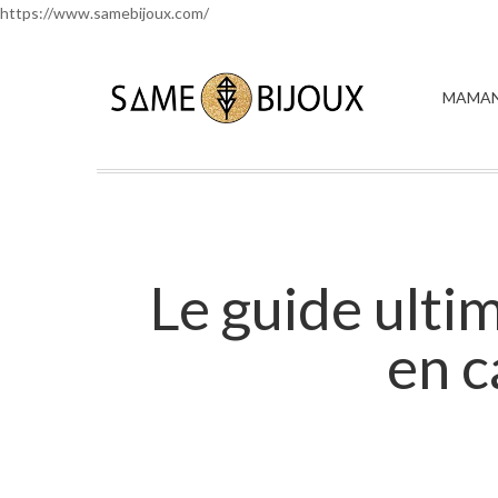
https://www.samebijoux.com/
MAMAN
Le guide ultim
en c