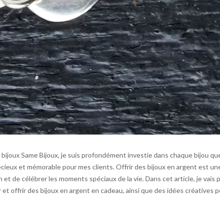
bijoux Same Bijoux, je suis profondément investie dans chaque bijou que je
cieux et mémorable pour mes clients. Offrir des bijoux en argent est un
 et de célébrer les moments spéciaux de la vie. Dans cet article, je vais
r et offrir des bijoux en argent en cadeau, ainsi que des idées créatives