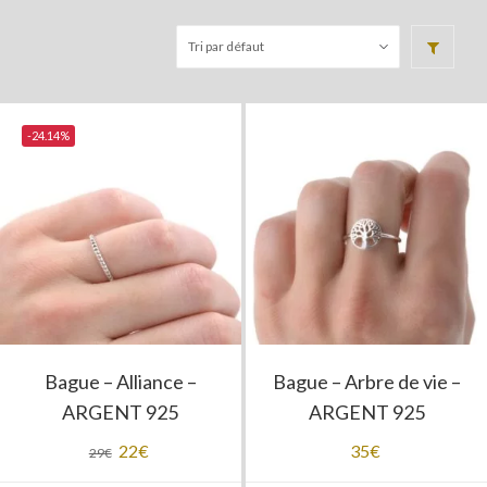
-24.14%
Bague – Alliance –
Bague – Arbre de vie –
ARGENT 925
ARGENT 925
Le
22
€
Le
35
€
29
€
prix
prix