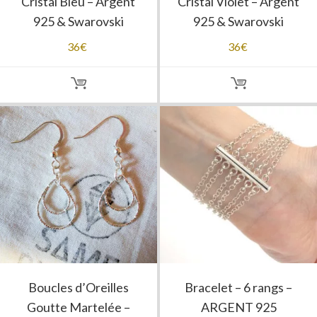
Cristal Bleu – Argent
Cristal Violet – Argent
925 & Swarovski
925 & Swarovski
36
€
36
€
Boucles d’Oreilles
Bracelet – 6 rangs –
Goutte Martelée –
ARGENT 925