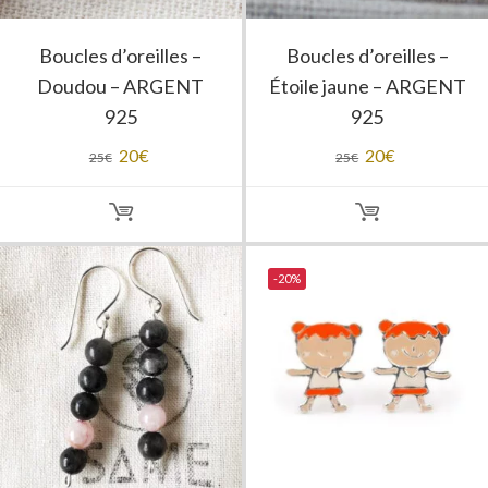
Boucles d’oreilles –
Boucles d’oreilles –
Doudou – ARGENT
Étoile jaune – ARGENT
925
925
Le
20
€
Le
Le
20
€
Le
25
€
25
€
prix
prix
prix
prix
initial
actuel
initial
actuel
était :
est :
était :
est :
25€.
20€.
25€.
20€.
-20%