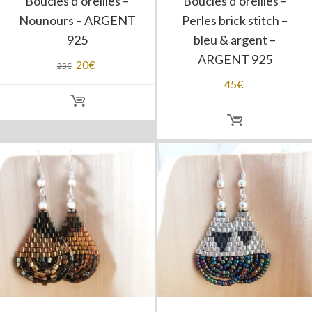
Boucles d’oreilles –
Boucles d’oreilles –
Nounours – ARGENT
Perles brick stitch –
925
bleu & argent –
ARGENT 925
Le
20
€
Le
25
€
prix
prix
45
€
initial
actuel
était :
est :
25€.
20€.