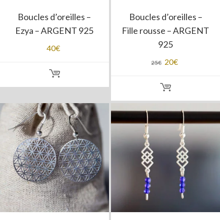
Boucles d’oreilles –
Boucles d’oreilles –
Ezya – ARGENT 925
Fille rousse – ARGENT
925
40
€
Le
20
€
Le
25
€
prix
prix
initial
actuel
était :
est :
25€.
20€.